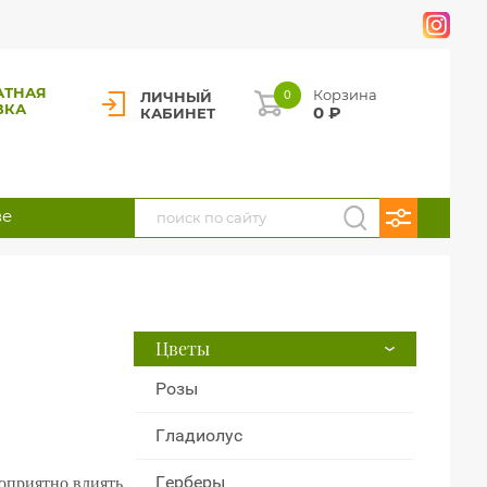
АТНАЯ
Корзина
ЛИЧНЫЙ
0
ВКА
0
₽
КАБИНЕТ
ве
Цветы
Розы
Гладиолус
Герберы
гоприятно влиять