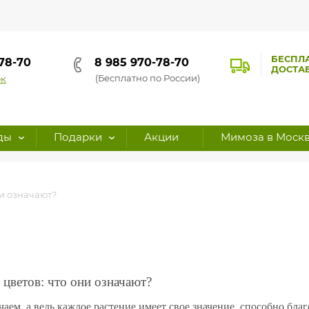
БЕСПЛ
-78-70
8 985 970-78-70
ДОСТА
(Бесплатно по России)
ок
ды
Подарки
Акции
Мимоза в Моск
ни означают?
 цветов: что они означают?
чаем, а ведь каждое растение имеет свое значение, способно бла