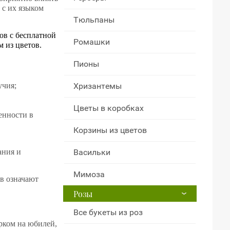
 с их языком
Тюльпаны
ов с бесплатной
Ромашки
 из цветов.
Пионы
учия;
Хризантемы
Цветы в коробках
енности в
Корзины из цветов
ания и
Васильки
Мимоза
в означают
Розы
Все букеты из роз
рком на юбилей,