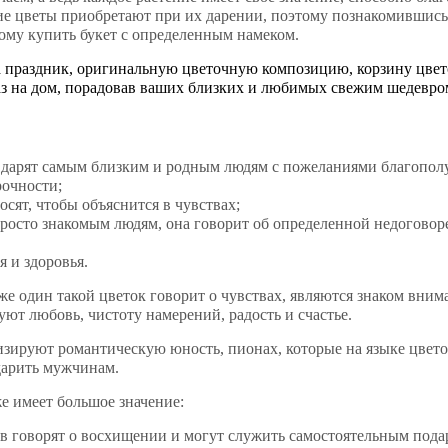
ние цветы приобретают при их дарении, поэтому познакомившись
ому купить букет с определенным намеком.
а праздник, оригинальную цветочную композицию, корзину цвет
аз на дом, порадовав ваших близких и любимых свежим шедевром
х дарят самым близким и родным людям с пожеланиями благопол
рочности;
сят, чтобы объяснится в чувствах;
просто знакомым людям, она говорит об определенной недоговор
 и здоровья.
аже один такой цветок говорит о чувствах, являются знаком вним
ют любовь, чистоту намерений, радость и счастье.
изируют романтическую юность, пионах, которые на языке цвето
дарить мужчинам.
е имеет большое значение:
в говорят о восхищении и могут служить самостоятельным пода