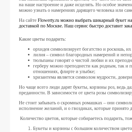
на наше настроение и даже исцелять. Но особое значе
можно узнать о намерениях дарящего человека или сам
На сайте
Flowerty.ru можно выбрать шикарный букет н
доставкой по Москве. Наш сервис быстро доставит зак
Какие цветы подарить:
орхидея символизирует богатство и роскошь, и
лилия – символ благородных намерений и непо
тюльпаны говорят о чистой любви и их преподно
герберу можно преподнести как родным, так и 
отношениях, флирте и улыбке;
хризантема является символом мудрости, доверия
Но чаще всего люди дарят букеты, корзины роз, ведь д
преданности. В зависимости от цвета розы символизиру
Не стоит забывать о скромных ромашках – они символ
исполнение желаний, и о гвоздиках, которые принято 
Количество цветов, которые собираетесь подарить, тож
Букеты и корзины с большим количеством цвето