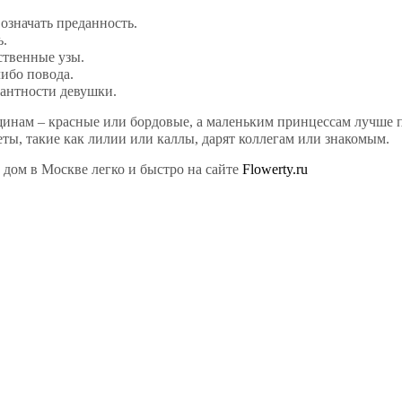
 означать преданность.
ь.
дственные узы.
либо повода.
гантности девушки.
инам – красные или бордовые, а маленьким принцессам лучше 
ты, такие как лилии или каллы, дарят коллегам или знакомым.
 дом в Москве легко и быстро на сайте
Flowerty.ru