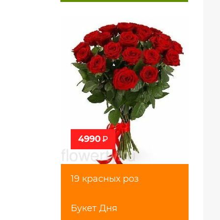
4990
₽
19 красных роз
Букет Дня