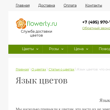
Главная
Доставка
Оплата
Контакты
+7 (495) 970
Обратный звон
Служба доставки
цветов
Цветы
Розы
Цена
Пово
Главная
\
О цветах
\
Статьи о цветах
\
Язык цветов: что о
Язык цветов
Язык
Мы насколько привыкли к цветам, что часто их не заме